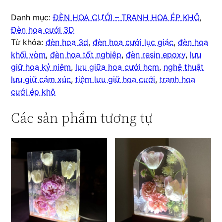
Danh mục:
ĐÈN HOA CƯỚI – TRANH HOA ÉP KHÔ
,
Đèn hoa cưới 3D
Từ khóa:
đèn hoa 3d
,
đèn hoa cưới lục giác
,
đèn hoa
khối vòm
,
đèn hoa tốt nghiệp
,
đèn resin epoxy
,
lưu
giữ hoa kỷ niệm
,
lưu giữa hoa cưới hcm
,
nghệ thuật
lưu giữ cảm xúc
,
tiệm lưu giữ hoa cưới
,
tranh hoa
cưới ép khô
Các sản phẩm tương tự