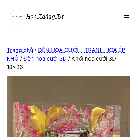
Chuyển
đến
Hoa Tháng Tư
phần
nội
dung
Trang chủ
/
ĐÈN HOA CƯỚI – TRANH HOA ÉP
KHÔ
/
Đèn hoa cưới 3D
/ Khối hoa cưới 3D
18×26