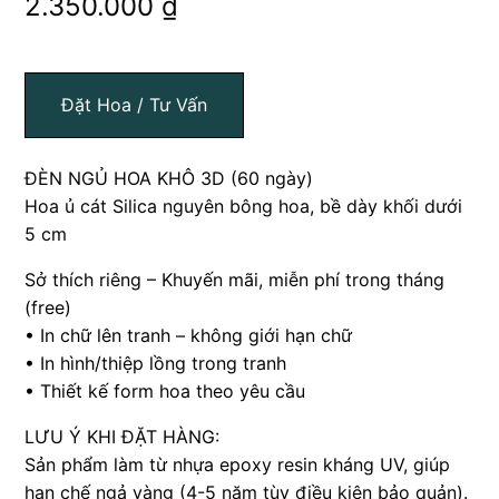
2.350.000
₫
Đặt Hoa / Tư Vấn
ĐÈN NGỦ HOA KHÔ 3D (60 ngày)
Hoa ủ cát Silica nguyên bông hoa, bề dày khối dưới
5 cm
Sở thích riêng – Khuyến mãi, miễn phí trong tháng
(free)
• In chữ lên tranh – không giới hạn chữ
• In hình/thiệp lồng trong tranh
• Thiết kế form hoa theo yêu cầu
LƯU Ý KHI ĐẶT HÀNG:
Sản phẩm làm từ nhựa epoxy resin kháng UV, giúp
hạn chế ngả vàng (4-5 năm tùy điều kiện bảo quản).