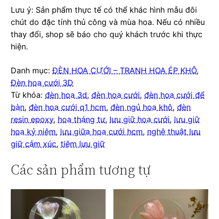
Lưu ý: Sản phẩm thực tế có thể khác hình mẫu đôi
chút do đặc tính thủ công và mùa hoa. Nếu có nhiều
thay đổi, shop sẽ báo cho quý khách trước khi thực
hiện.
Danh mục:
ĐÈN HOA CƯỚI – TRANH HOA ÉP KHÔ
,
Đèn hoa cưới 3D
Từ khóa:
đèn hoa 3d
,
đèn hoa cưới
,
đèn hoa cưới để
bàn
,
đèn hoa cưới q1 hcm
,
đèn ngủ hoa khô
,
đèn
resin epoxy
,
hoa tháng tư
,
lưu giữ hoa cưới
,
lưu giữ
hoa kỷ niệm
,
lưu giữa hoa cưới hcm
,
nghệ thuật lưu
giữ cảm xúc
,
tiệm lưu giữ
Các sản phẩm tương tự