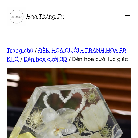
Chuyển
đến
Hoa Tháng Tư
phần
nội
dung
Trang chủ
/
ĐÈN HOA CƯỚI – TRANH HOA ÉP
KHÔ
/
Đèn hoa cưới 3D
/ Đèn hoa cưới lục giác