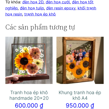
Từ khóa:
đèn hoa 2D
,
đèn hoa cưới
,
đèn hoa tốt
nghiệp
,
đèn hoa tulip
,
đèn resin epoxy
,
khối tranh
hoa resin
,
tranh hoa ép khô
Các sản phẩm tương tự
Tranh hoa ép khô
Khung tranh hoa ép
handmade 20×20
khô A4
600.000
₫
950.000
₫