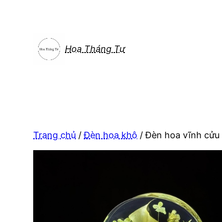
Chuyển
đến
phần
nội
Hoa Tháng Tư
dung
Trang chủ
/
Đèn hoa khô
/ Đèn hoa vĩnh cửu