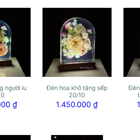
g người iu
Đèn hoa khô tặng sếp
Đèn
10
20/10
.000
₫
1.450.000
₫