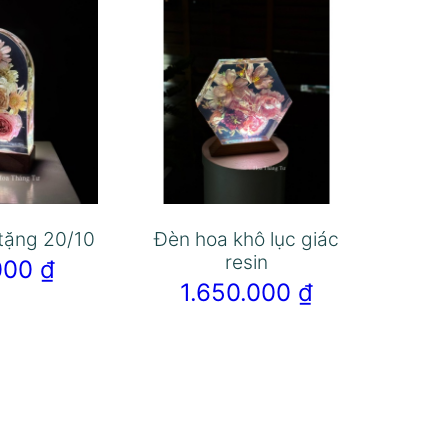
tặng 20/10
Đèn hoa khô lục giác
resin
.000
₫
1.650.000
₫