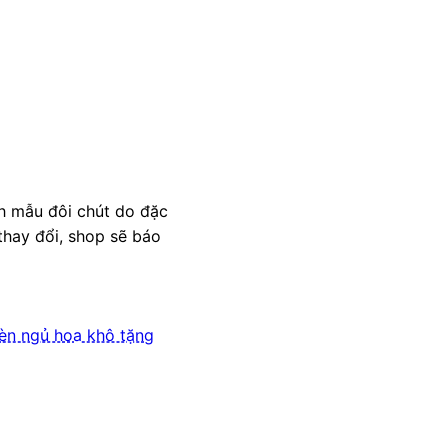
nh mẫu đôi chút do đặc
thay đổi, shop sẽ báo
èn ngủ hoa khô tặng