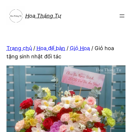
Chuyển
đến
Hoa Tháng Tư
phần
nội
dung
Trang chủ
/
Hoa để bàn
/
Giỏ Hoa
/ Giỏ hoa
tặng sinh nhật đối tác