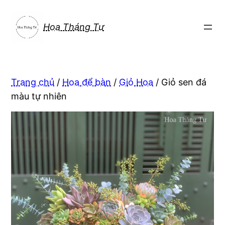
Chuyển
đến
Hoa Tháng Tư
phần
nội
dung
Trang chủ
/
Hoa để bàn
/
Giỏ Hoa
/ Giỏ sen đá
màu tự nhiên