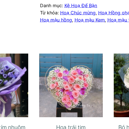
Danh mục:
Kệ Hoa Để Bàn
Từ khóa:
Hoa Chúc mừng
,
Hoa Hồng oh
Hoa màu hồng
,
Hoa màu Kem
,
Hoa màu 
 tím nhuộm
Hoa trái tim
Bó h