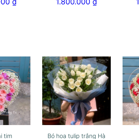
.000
₫
1.800.000
₫
i tim
Bó hoa tulip trắng Hà