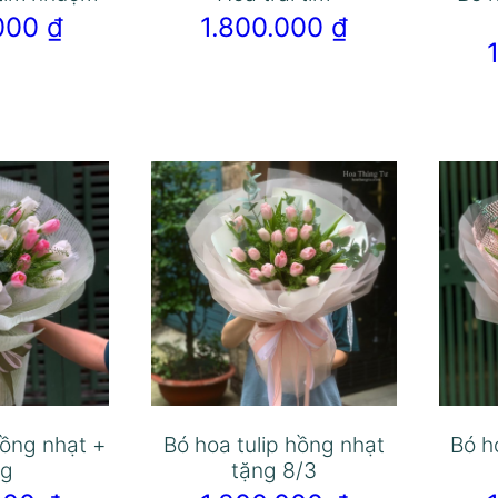
.000
₫
1.800.000
₫
hồng nhạt +
Bó hoa tulip hồng nhạt
Bó h
ng
tặng 8/3