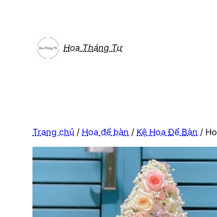
Chuyển
đến
phần
nội
Hoa Tháng Tư
dung
Trang chủ
/
Hoa để bàn
/
Kệ Hoa Để Bàn
/ Ho