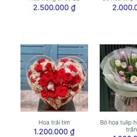
2.500.000
₫
2.000
Hoa trái tim
Bó hoa tulip 
trắ
1.200.000
₫