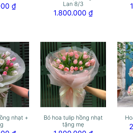
Lan 8/3
.000
₫
1.800.000
₫
hồng nhạt +
Bó hoa tulip hồng nhạt
Hoa
ng
tặng mẹ