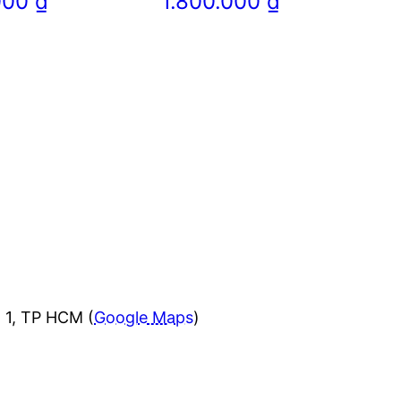
.000
₫
1.800.000
₫
 1, TP HCM (
Google Maps
)