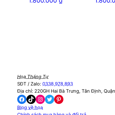
1.800.000
₫
1.800
Hoa Tháng Tư
SĐT / Zalo:
0338 978 893
Địa chỉ: 220GH Hai Bà Trưng, Tân Định, Quận
Facebook
TikTok
Instagram
Twitter
Pinterest
Blog về hoa
Chính sách mua hàng và đổi trả