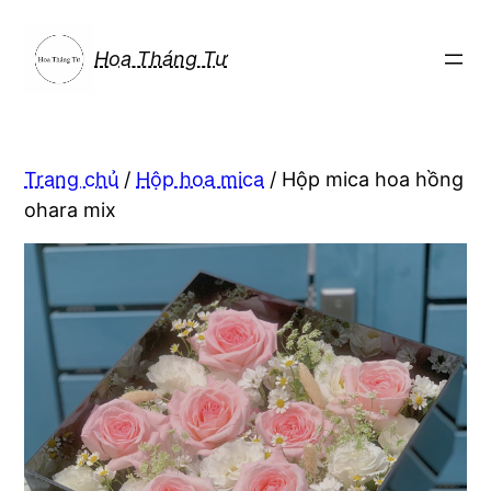
Chuyển
đến
Hoa Tháng Tư
phần
nội
dung
Trang chủ
/
Hộp hoa mica
/ Hộp mica hoa hồng
ohara mix