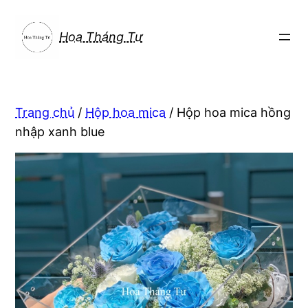
Chuyển
đến
Hoa Tháng Tư
phần
nội
dung
Trang chủ
/
Hộp hoa mica
/ Hộp hoa mica hồng
nhập xanh blue