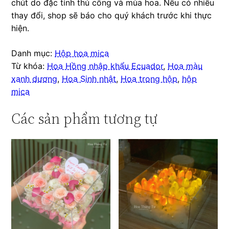
chút do đặc tính thủ công và mùa hoa. Nếu có nhiều
thay đổi, shop sẽ báo cho quý khách trước khi thực
hiện.
Danh mục:
Hộp hoa mica
Từ khóa:
Hoa Hồng nhập khẩu Ecuador
,
Hoa màu
xanh dương
,
Hoa Sinh nhật
,
Hoa trong hộp
,
hộp
mica
Các sản phẩm tương tự