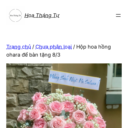
Chuyển
đến
Hoa Tháng Tư
phần
nội
dung
Trang chủ
/
Chưa phân loại
/ Hộp hoa hồng
ohara để bàn tặng 8/3