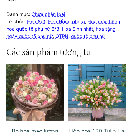
Danh mục:
Chưa phân loại
Từ khóa:
Hoa 8/3
,
Hoa Hồng ohara
,
Hoa màu hồng
,
hoa quốc tế phụ nữ 8/3
,
Hoa Sinh nhật
,
hoa tặng
ngày quốc tế phụ nữ
,
QTPN
,
quốc tế phụ nữ
Các sản phẩm tương tự
Bó hoa mao lương
Hộp hoa 120 Tulip Hà