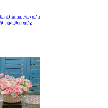
Khai trương
,
Hoa màu
ật
,
hoa tặng ngày