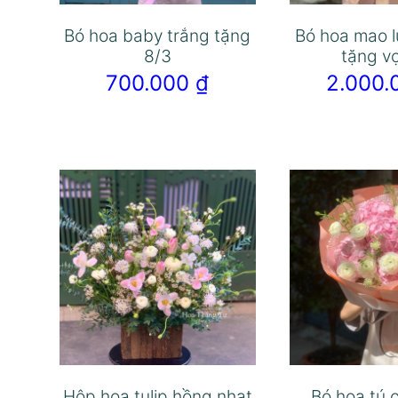
Bó hoa baby trắng tặng
Bó hoa mao 
8/3
tặng v
700.000
₫
2.000
Hộp hoa tulip hồng nhạt
Bó hoa tú 