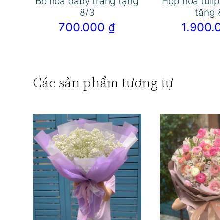
Bó hoa baby trắng tặng
Hộp hoa tuli
8/3
tặng 
700.000
₫
1.900
Các sản phẩm tương tự