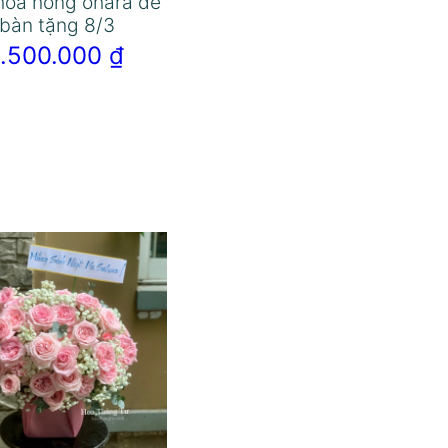
hoa hồng ohara để
bàn tặng 8/3
1.500.000
₫