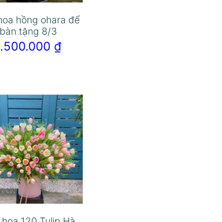
hoa hồng ohara để
bàn tặng 8/3
1.500.000
₫
hoa 120 Tulip Hà