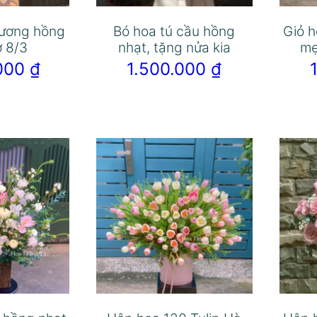
lương hồng
Bó hoa tú cầu hồng
Giỏ h
ợ 8/3
nhạt, tặng nửa kia
mẹ
.000
₫
1.500.000
₫