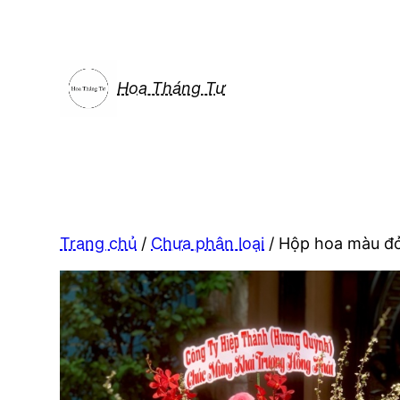
Chuyển
đến
phần
nội
Hoa Tháng Tư
dung
Trang chủ
/
Chưa phân loại
/ Hộp hoa màu đỏ