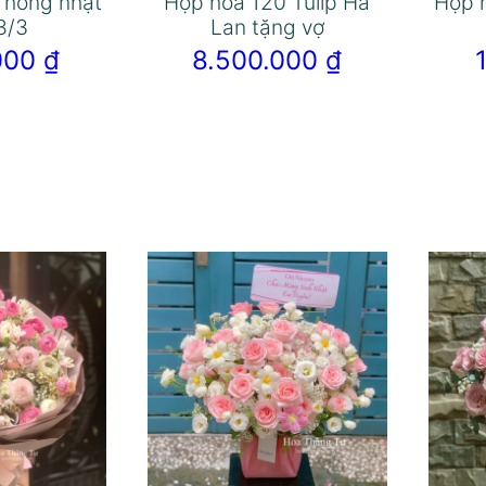
p hồng nhạt
Hộp hoa 120 Tulip Hà
Hộp 
8/3
Lan tặng vợ
.000
₫
8.500.000
₫