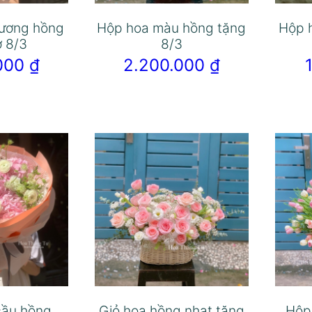
lương hồng
Hộp hoa màu hồng tặng
Hộp 
ợ 8/3
8/3
.000
₫
2.200.000
₫
cầu hồng
Giỏ hoa hồng nhạt tặng
Hộp 