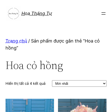
Chuyển
đến
Hoa Tháng Tư
phần
nội
dung
Trang chủ
/ Sản phẩm được gắn thẻ “Hoa cỏ
hồng”
Hoa cỏ hồng
Hiển thị tất cả 4 kết quả