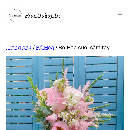
Chuyển
đến
Hoa Tháng Tư
phần
nội
dung
Trang chủ
/
Bó Hoa
/ Bó Hoa cưới cầm tay