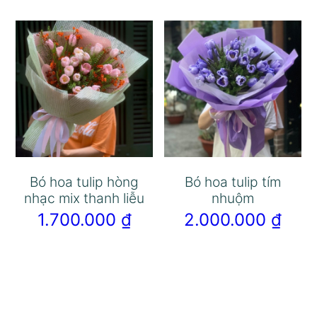
Bó hoa tulip hòng
Bó hoa tulip tím
nhạc mix thanh liễu
nhuộm
1.700.000
₫
2.000.000
₫