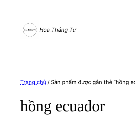
Chuyển
đến
phần
nội
Hoa Tháng Tư
dung
Trang chủ
/ Sản phẩm được gắn thẻ “hồng e
hồng ecuador