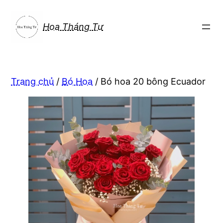
Chuyển
đến
Hoa Tháng Tư
phần
nội
dung
Trang chủ
/
Bó Hoa
/ Bó hoa 20 bông Ecuador