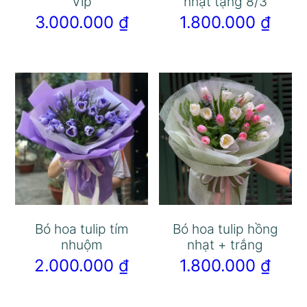
Vip
nhạt tặng 8/3
3.000.000
₫
1.800.000
₫
Bó hoa tulip tím
Bó hoa tulip hồng
nhuộm
nhạt + trắng
2.000.000
₫
1.800.000
₫