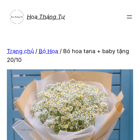
Chuyển
đến
Hoa Tháng Tư
phần
nội
dung
Trang chủ
/
Bó Hoa
/ Bó hoa tana + baby tặng
20/10