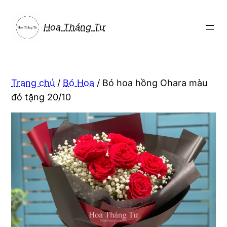
Chuyển
đến
Hoa Tháng Tư
phần
nội
dung
Trang chủ
/
Bó Hoa
/ Bó hoa hồng Ohara màu
đỏ tặng 20/10