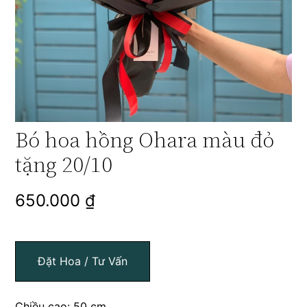
Bó hoa hồng Ohara màu đỏ
tặng 20/10
650.000
₫
Đặt Hoa / Tư Vấn
Chiều cao: 50 cm