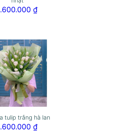
nhạt
1.600.000
₫
a tulip trắng hà lan
1.600.000
₫