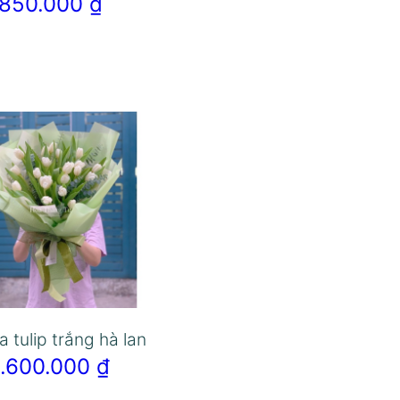
850.000
₫
a tulip trắng hà lan
1.600.000
₫