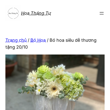
Chuyển
đến
Hoa Tháng Tư
phần
nội
dung
Trang chủ
/
Bó Hoa
/ Bó hoa siêu dễ thương
tặng 20/10