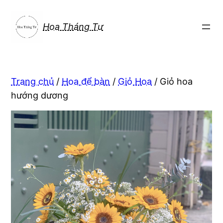
Chuyển
đến
Hoa Tháng Tư
phần
nội
dung
Trang chủ
/
Hoa để bàn
/
Giỏ Hoa
/ Giỏ hoa
hướng dương