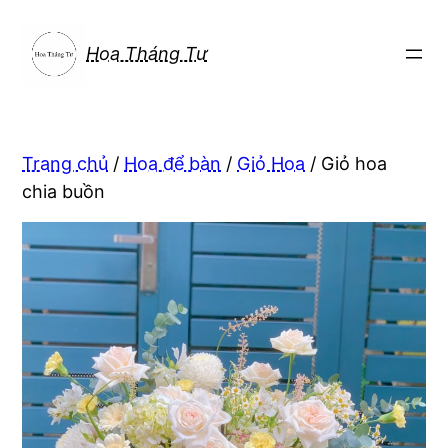
Chuyển
đến
Hoa Tháng Tư
phần
nội
dung
Trang chủ
/
Hoa để bàn
/
Giỏ Hoa
/ Giỏ hoa
chia buồn