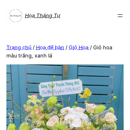
Chuyển
đến
Hoa Tháng Tư
phần
nội
dung
Trang chủ
/
Hoa để bàn
/
Giỏ Hoa
/ Giỏ hoa
màu trắng, xanh lá