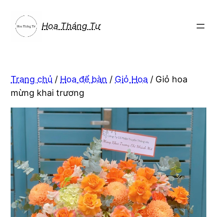
Chuyển
đến
Hoa Tháng Tư
phần
nội
dung
Trang chủ
/
Hoa để bàn
/
Giỏ Hoa
/ Giỏ hoa
mừng khai trương