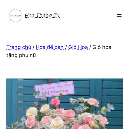
Chuyển
đến
Hoa Tháng Tư
phần
nội
dung
Trang chủ
/
Hoa để bàn
/
Giỏ Hoa
/ Giỏ hoa
tặng phụ nữ