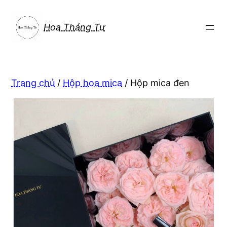
Chuyển
đến
Hoa Tháng Tư
phần
nội
dung
Trang chủ
/
Hộp hoa mica
/ Hộp mica đen