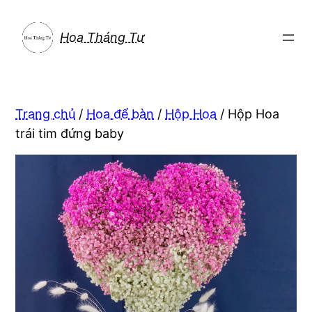
Chuyển
đến
Hoa Tháng Tư
phần
nội
dung
Trang chủ
/
Hoa để bàn
/
Hộp Hoa
/ Hộp Hoa
trái tim đứng baby