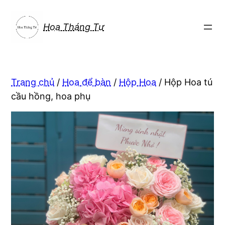
Chuyển
đến
Hoa Tháng Tư
phần
nội
dung
Trang chủ
/
Hoa để bàn
/
Hộp Hoa
/ Hộp Hoa tú
cầu hồng, hoa phụ