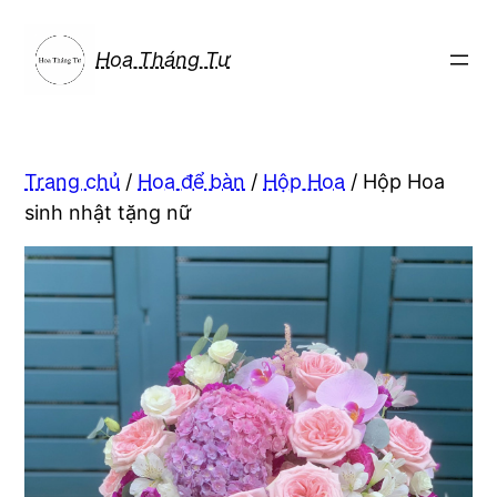
Chuyển
đến
Hoa Tháng Tư
phần
nội
dung
Trang chủ
/
Hoa để bàn
/
Hộp Hoa
/ Hộp Hoa
sinh nhật tặng nữ