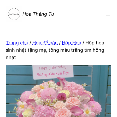
Chuyển
đến
Hoa Tháng Tư
phần
nội
dung
Trang chủ
/
Hoa để bàn
/
Hộp Hoa
/ Hộp hoa
sinh nhật tặng mẹ, tông màu trắng tím hồng
nhạt