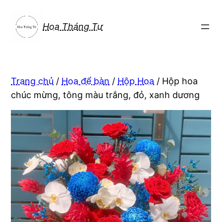
Chuyển
đến
Hoa Tháng Tư
phần
nội
dung
Trang chủ
/
Hoa để bàn
/
Hộp Hoa
/ Hộp hoa
chúc mừng, tông màu trắng, đỏ, xanh dương