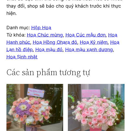
thay đổi, shop sẽ báo cho quý khách trước khi thực
hiện.
Danh mục:
Hộp Hoa
Từ khóa:
Hoa Chúc mừng
,
Hoa Cúc mẫu đơn
,
Hoa
Hạnh phúc
,
Hoa Hồng Ohara đỏ
,
Hoa Kỷ niệm
,
Hoa
Lan hồ điệp
,
Hoa màu đỏ
,
Hoa màu xanh dương
,
Hoa Sinh nhật
Các sản phẩm tương tự