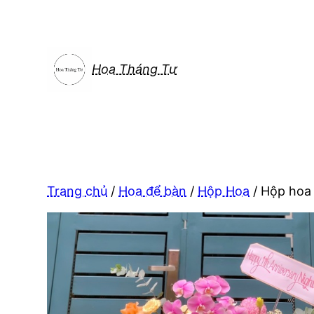
Chuyển
đến
phần
nội
Hoa Tháng Tư
dung
Trang chủ
/
Hoa để bàn
/
Hộp Hoa
/ Hộp hoa