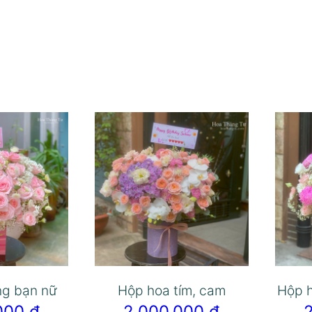
ng bạn nữ
Hộp hoa tím, cam
Hộp 
.000
₫
2.000.000
₫