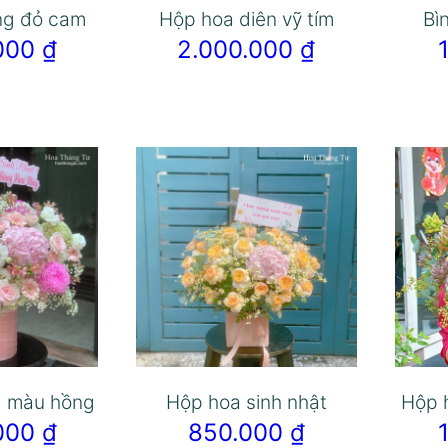
ng đỏ cam
Hộp hoa diên vỹ tím
Bì
.000
₫
2.000.000
₫
g màu hồng
Hộp hoa sinh nhật
Hộp 
.000
₫
850.000
₫