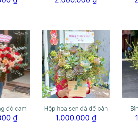
ng đỏ cam
Hộp hoa sen đá để bàn
Bì
.000
₫
1.000.000
₫