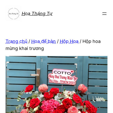
Chuyển
đến
Hoa Tháng Tư
phần
nội
dung
Trang chủ
/
Hoa để bàn
/
Hộp Hoa
/ Hộp hoa
mừng khai trương