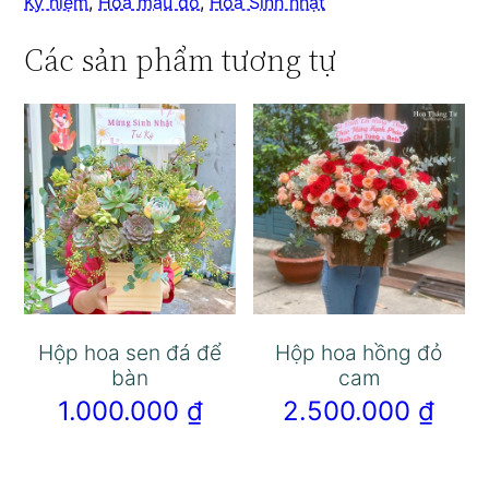
Kỷ niệm
,
Hoa màu đỏ
,
Hoa Sinh nhật
Các sản phẩm tương tự
Hộp hoa sen đá để
Hộp hoa hồng đỏ
bàn
cam
1.000.000
₫
2.500.000
₫