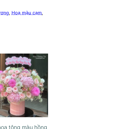
ương
,
Hoa màu cam
,
hoa tông màu hồng