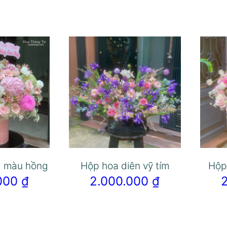
g màu hồng
Hộp hoa diên vỹ tím
Hộp
.000
₫
2.000.000
₫