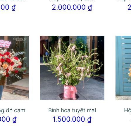
.000
₫
2.000.000
₫
ng đỏ cam
Bình hoa tuyết mai
Hộ
.000
₫
1.500.000
₫