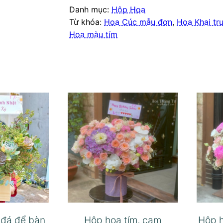
Danh mục:
Hộp Hoa
Từ khóa:
Hoa Cúc mẫu đơn
,
Hoa Khai tr
Hoa màu tím
 đá để bàn
Hộp hoa tím, cam
Hộp 