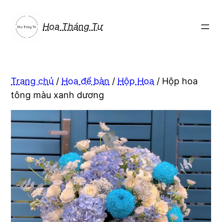
Chuyển
đến
Hoa Tháng Tư
phần
nội
dung
Trang chủ
/
Hoa để bàn
/
Hộp Hoa
/ Hộp hoa
tông màu xanh dương